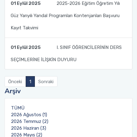
01 Eylül 2025
2025-2026 Eğitim Öğretim Yılı
Öğrenci Toplulukları
Güz Yarıyılı Yandal Programları Kontenjanları Başvuru
Sosyal Transkript Uygulaması
Kayıt Takvimi
01 Eylül 2025
I. SINIF ÖĞRENCİLERİNİN DERS
SEÇİMLERİNE İLİŞKİN DUYURU
Önceki
1
Sonraki
Arşiv
TÜMÜ
2026 Ağustos (1)
2026 Temmuz (2)
2026 Haziran (3)
2026 Mayıs (2)