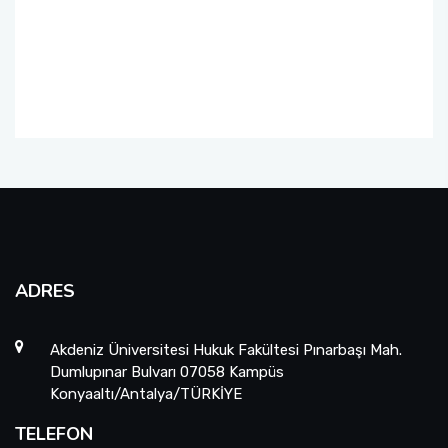
Öğrenci Toplulukları
Sosyal Transkript Uygulaması
ADRES
Akdeniz Üniversitesi Hukuk Fakültesi Pınarbaşı Mah.
Dumlupınar Bulvarı 07058 Kampüs
Konyaaltı/Antalya/TÜRKİYE
TELEFON