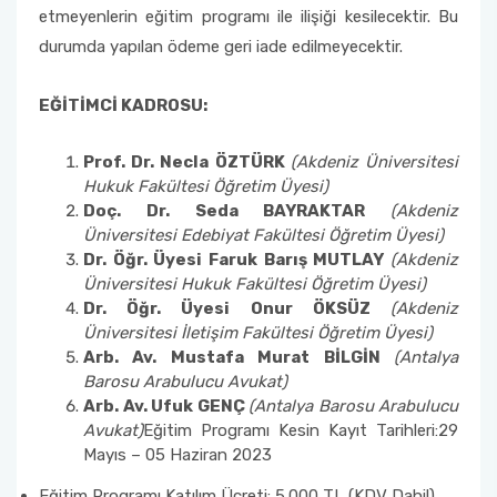
etmeyenlerin eğitim programı ile ilişiği kesilecektir. Bu
durumda yapılan ödeme geri iade edilmeyecektir.
EĞİTİMCİ KADROSU:
Prof. Dr. Necla ÖZTÜRK
(Akdeniz Üniversitesi
Hukuk Fakültesi Öğretim Üyesi)
Doç. Dr. Seda BAYRAKTAR
(Akdeniz
Üniversitesi Edebiyat Fakültesi Öğretim Üyesi)
Dr. Öğr. Üyesi Faruk Barış MUTLAY
(Akdeniz
Üniversitesi Hukuk Fakültesi Öğretim Üyesi)
Dr. Öğr. Üyesi Onur ÖKSÜZ
(Akdeniz
Üniversitesi İletişim Fakültesi Öğretim Üyesi)
Arb. Av. Mustafa Murat BİLGİN
(Antalya
Barosu Arabulucu Avukat)
Arb. Av. Ufuk GENÇ
(Antalya Barosu Arabulucu
Avukat)
Eğitim Programı Kesin Kayıt Tarihleri:29
Mayıs – 05 Haziran 2023
Eğitim Programı Katılım Ücreti: 5.000 TL (KDV Dahil)