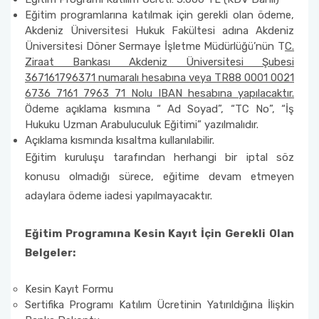
Eğitim programlarına katılmak için gerekli olan ödeme,
Akdeniz Üniversitesi Hukuk Fakültesi adına Akdeniz
Üniversitesi Döner Sermaye İşletme Müdürlüğü’nün T
C.
Ziraat Bankası Akdeniz Üniversitesi Şubesi
367161796371 numaralı hesabına veya TR88 0001 0021
6736 7161 7963 71 Nolu IBAN hesabına yapılacaktır.
Ödeme açıklama kısmına “ Ad Soyad”, “TC No”, “İş
Hukuku Uzman Arabuluculuk Eğitimi” yazılmalıdır.
Açıklama kısmında kısaltma kullanılabilir.
Eğitim kuruluşu tarafından herhangi bir iptal söz
konusu olmadığı sürece, eğitime devam etmeyen
adaylara ödeme iadesi yapılmayacaktır.
Eğitim Programına Kesin Kayıt İçin Gerekli Olan
Belgeler:
Kesin Kayıt Formu
Sertifika Programı Katılım Ücretinin Yatırıldığına İlişkin