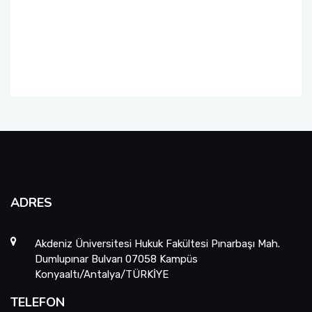
Öğrenci Toplulukları
Sosyal Transkript Uygulaması
ADRES
Akdeniz Üniversitesi Hukuk Fakültesi Pınarbaşı Mah.
Dumlupınar Bulvarı 07058 Kampüs
Konyaaltı/Antalya/TÜRKİYE
TELEFON